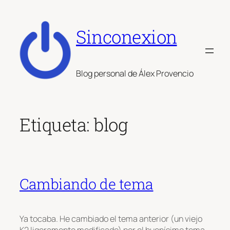
Saltar
al
Sinconexion
contenido
Blog personal de Álex Provencio
Etiqueta:
blog
Cambiando de tema
Ya tocaba. He cambiado el tema anterior (un viejo
K2 ligeramente modificado) por el buenísimo tema