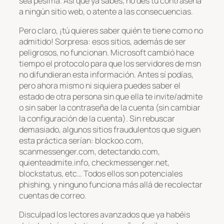
sea pésima. Así que ya sabes, no des tu contraseña
a ningún sitio web, o atente a las consecuencias.
Pero claro, ¡tú quieres saber quién te tiene como no
admitido! Sorpresa: esos sitios, además de ser
peligrosos, no funcionan. Microsoft cambió hace
tiempo el protocolo para que los servidores de msn
no difundieran esta información. Antes sí podías,
pero ahora mismo ni siquiera puedes saber el
estado de otra persona sin que ella te invite/admite
o sin saber la contraseña de la cuenta (sin cambiar
la configuración de la cuenta). Sin rebuscar
demasiado, algunos sitios fraudulentos que siguen
esta práctica serían: blockoo.com,
scanmessenger.com, detectando.com,
quienteadmite.info, checkmessenger.net,
blockstatus, etc… Todos ellos son potenciales
phishing, y ninguno funciona más allá de recolectar
cuentas de correo.
Disculpad los lectores avanzados que ya habéis