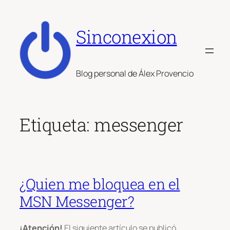
Saltar
al
Sinconexion
contenido
Blog personal de Álex Provencio
Etiqueta:
messenger
¿Quien me bloquea en el
MSN Messenger?
¡Atención!
El siguiente artículo se publicó