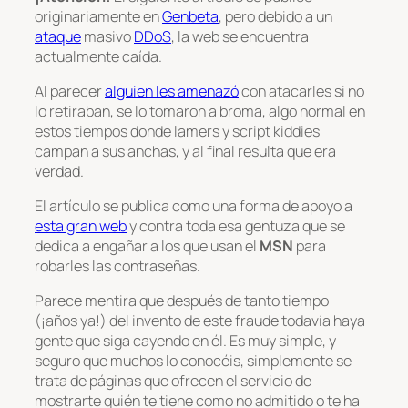
originariamente en
Genbeta
, pero debido a un
ataque
masivo
DDoS
, la web se encuentra
actualmente caída.
Al parecer
alguien les amenazó
con atacarles si no
lo retiraban, se lo tomaron a broma, algo normal en
estos tiempos donde lamers y script kiddies
campan a sus anchas, y al final resulta que era
verdad.
El artículo se publica como una forma de apoyo a
esta gran web
y contra toda esa gentuza que se
dedica a engañar a los que usan el
MSN
para
robarles las contraseñas.
Parece mentira que después de tanto tiempo
(¡años ya!) del invento de este fraude todavía haya
gente que siga cayendo en él. Es muy simple, y
seguro que muchos lo conocéis, simplemente se
trata de páginas que ofrecen el servicio de
mostrarte quién te tiene como no admitido o te ha