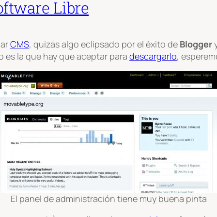
oftware Libre
lar
CMS
, quizás algo eclipsado por el éxito de
Blogger
 no es la que hay que aceptar para
descargarlo
, esperem
El panel de administración tiene muy buena pinta