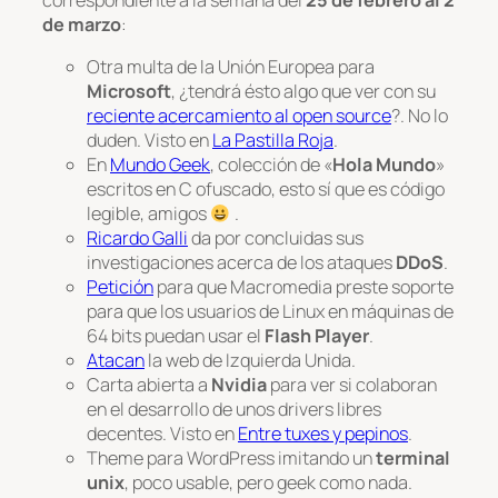
de marzo
:
Otra multa de la Unión Europea para
Microsoft
, ¿tendrá ésto algo que ver con su
reciente acercamiento al open source
?. No lo
duden. Visto en
La Pastilla Roja
.
En
Mundo Geek
, colección de «
Hola Mundo
»
escritos en C ofuscado, esto sí que es código
legible, amigos
.
Ricardo Galli
da por concluidas sus
investigaciones acerca de los ataques
DDoS
.
Petición
para que Macromedia preste soporte
para que los usuarios de Linux en máquinas de
64 bits puedan usar el
Flash Player
.
Atacan
la web de Izquierda Unida.
Carta abierta a
Nvidia
para ver si colaboran
en el desarrollo de unos drivers libres
decentes. Visto en
Entre tuxes y pepinos
.
Theme para WordPress imitando un
terminal
unix
, poco usable, pero geek como nada.