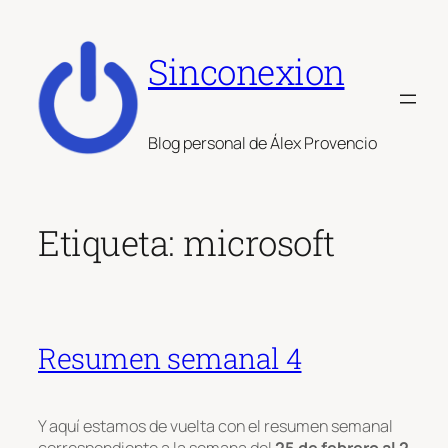
Saltar
al
Sinconexion
contenido
Blog personal de Álex Provencio
Etiqueta:
microsoft
Resumen semanal 4
Y aquí estamos de vuelta con el resumen semanal
correspondiente a la semana del
25 de febrero al 2