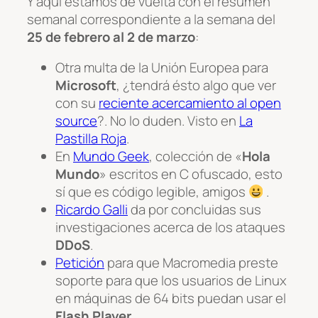
Y aquí estamos de vuelta con el resumen
semanal correspondiente a la semana del
25 de febrero al 2 de marzo
:
Otra multa de la Unión Europea para
Microsoft
, ¿tendrá ésto algo que ver
con su
reciente acercamiento al open
source
?. No lo duden. Visto en
La
Pastilla Roja
.
En
Mundo Geek
, colección de «
Hola
Mundo
» escritos en C ofuscado, esto
sí que es código legible, amigos
.
Ricardo Galli
da por concluidas sus
investigaciones acerca de los ataques
DDoS
.
Petición
para que Macromedia preste
soporte para que los usuarios de Linux
en máquinas de 64 bits puedan usar el
Flash Player
.