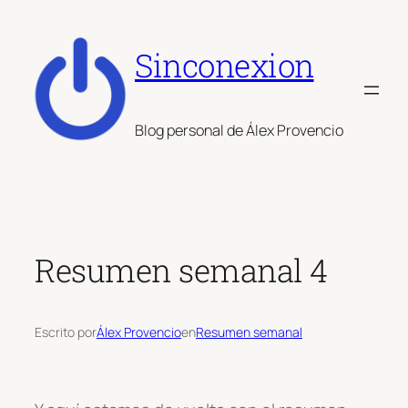
Saltar
al
Sinconexion
contenido
Blog personal de Álex Provencio
Resumen semanal 4
Escrito por
Álex Provencio
en
Resumen semanal