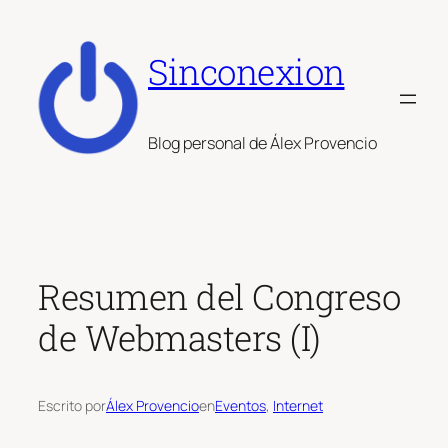
Saltar
al
Sinconexion
contenido
Blog personal de Álex Provencio
Resumen del Congreso
de Webmasters (I)
Escrito por
Álex Provencio
en
Eventos
, 
Internet