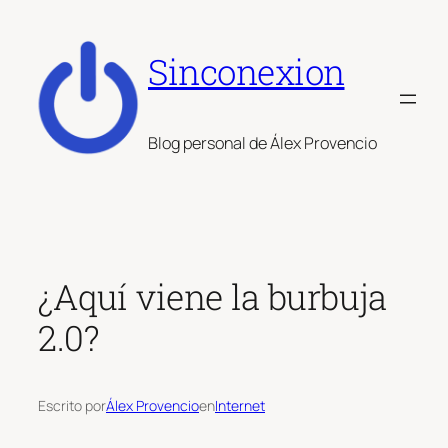
Saltar
al
Sinconexion
contenido
Blog personal de Álex Provencio
¿Aquí viene la burbuja
2.0?
Escrito por
Álex Provencio
en
Internet