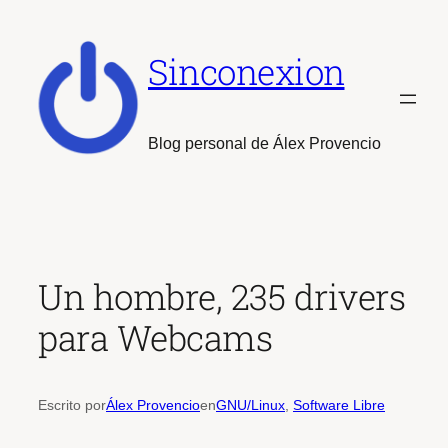
Saltar
al
Sinconexion
contenido
Blog personal de Álex Provencio
Un hombre, 235 drivers
para Webcams
Escrito por
Álex Provencio
en
GNU/Linux
, 
Software Libre